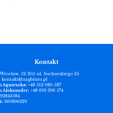
Kontakt
Wrocław, 52-205 ul. Sucharskiego 25
:
kontakt@aagbiuro.pl
n Agnieszka:
+48 512 080 587
n Aleksander:
+48 693 396 574
92843584
:
369896329