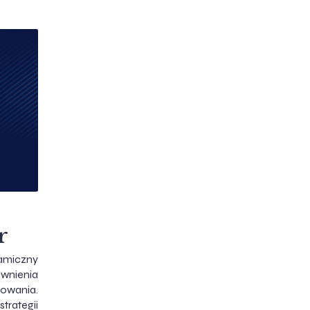
r
amiczny
nienia
owania.
rategii