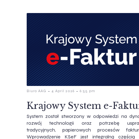
-
-
Biuro AAG
4 April 2026
6:55 pm
Krajowy System e-Faktu
System został stworzony w odpowiedzi na dyn
rozwój technologii oraz potrzebę uspraw
tradycyjnych, papierowych procesów faktur
Wprowadzenie KSeF jest integralną częścią st