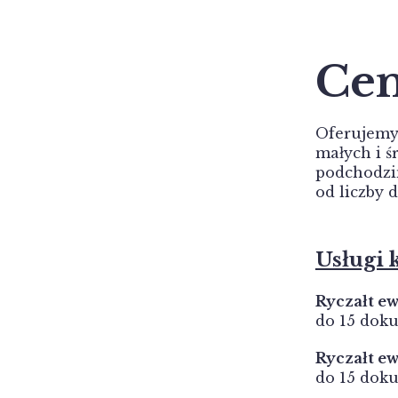
Ce
Oferujemy 
małych i ś
podchodzim
od liczby 
Usługi 
Ryczałt e
do 15 dok
Ryczałt e
do 15 dok