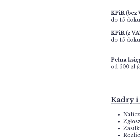
KPiR (bez
do 15 dok
KPiR (z VA
do 15 dok
Pełna ksi
od 600 zł
(
Kadry i
Nalic
Zgłos
Zasiłk
Rozlic