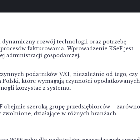
 dynamiczny rozwój technologii oraz potrzebę
 procesów fakturowania. Wprowadzenie KSeF jest
iej administracji gospodarczej.
czynnych podatników VAT, niezależnie od tego, czy
um Polski, które wymagają czynności opodatkowanych
mogli korzystać z systemu.
F obejmie szeroką grupę przedsiębiorców – zarówn
 zwolnione, działające w różnych branżach.
tego 2026 roku dla podatników prowadzących sprze