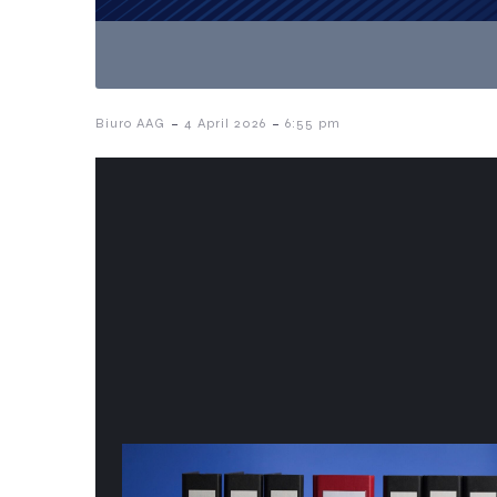
-
-
Biuro AAG
4 April 2026
6:55 pm