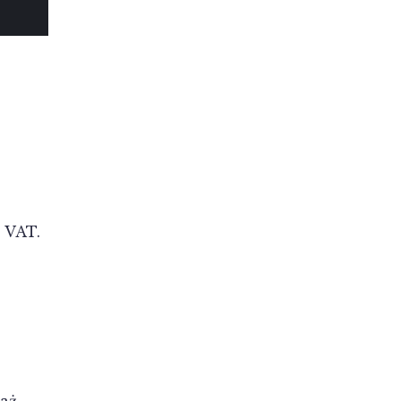
 VAT.
o
daż